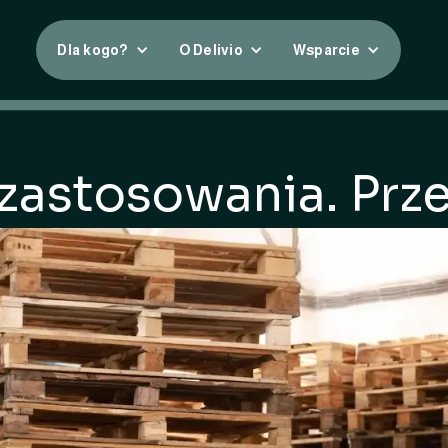
Dla kogo?
O Delivio
Wsparcie
 i zastosowania. P