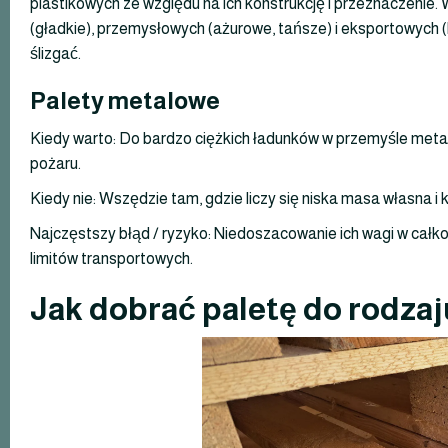
plastikowych ze względu na ich konstrukcję i przeznaczenie. 
(gładkie), przemysłowych (ażurowe, tańsze) i eksportowych (l
ślizgać.
Palety metalowe
Kiedy warto: Do bardzo ciężkich ładunków w przemyśle meta
pożaru.
Kiedy nie: Wszędzie tam, gdzie liczy się niska masa własna i 
Najczęstszy błąd / ryzyko: Niedoszacowanie ich wagi w całk
limitów transportowych.
Jak dobrać paletę do rodza