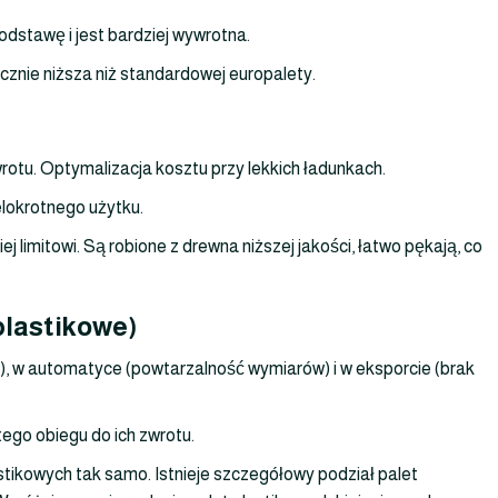
odstawę i jest bardziej wywrotna.
acznie niższa niż standardowej europalety.
rotu. Optymalizacja kosztu przy lekkich ładunkach.
elokrotnego użytku.
ej limitowi. Są robione z drewna niższej jakości, łatwo pękają, co
plastikowe)
), w automatyce (powtarzalność wymiarów) i w eksporcie (brak
ętego obiegu do ich zwrotu.
stikowych tak samo. Istnieje szczegółowy podział palet