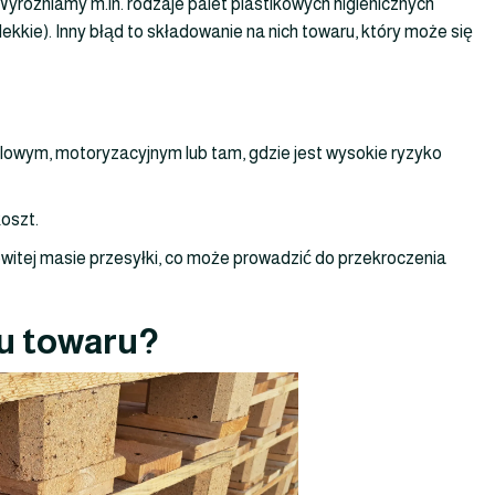
Wyróżniamy m.in. rodzaje palet plastikowych higienicznych
ekkie). Inny błąd to składowanie na nich towaru, który może się
lowym, motoryzacyjnym lub tam, gdzie jest wysokie ryzyko
koszt.
owitej masie przesyłki, co może prowadzić do przekroczenia
ju towaru?