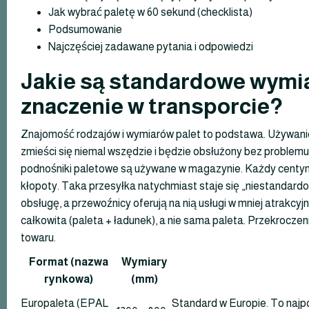
Jak wybrać paletę w 60 sekund (checklista)
Podsumowanie
Najczęściej zadawane pytania i odpowiedzi
Jakie są standardowe wymiar
znaczenie w transporcie?
Znajomość rodzajów i wymiarów palet to podstawa. Używanie
zmieści się niemal wszędzie i będzie obsłużony bez problemu
podnośniki paletowe są używane w magazynie. Każdy centyme
kłopoty. Taka przesyłka natychmiast staje się „niestandard
obsługę, a przewoźnicy oferują na nią usługi w mniej atrakcyj
całkowita (paleta + ładunek), a nie sama paleta. Przekroczen
towaru.
Format (nazwa
Wymiary
rynkowa)
(mm)
Europaleta (EPAL
Standard w Europie. To najpo