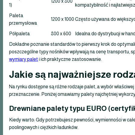
1200 x 800
1)
kompatybilność i najłatwiejs
Paleta
1200 x 1000
Często używana do większyc
przemysłowa
Półpaleta
800 x 600
Idealna do dystrybucji w handl
Dokładne poznanie standardów to pierwszy krok do optymaliza
poszczególne typy nośników wpływają na cenę transportu,
wymiary palet
i ich praktyczne zastosowanie.
Jakie są najważniejsze rod
Na rynku dostępne są różne rodzaje palet, a wybór właściwej 
przeznaczenie. Poniżej omawiamy palety najchętniej wykorzy
Drewniane palety typu EURO (certyfi
Kiedy warto: Gdy potrzebujesz pewności, wymienności w całe
poolingowych i ciężkich ładunków.