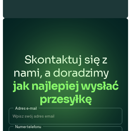
Informację o miejscu odbioru znajdziesz w
szczegółach śledzenia.
Skontaktuj się z
nami, a doradzimy
jak najlepiej wysłać
przesyłkę
Adres e-mail
Numer telefonu