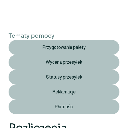
Tematy pomocy
Przygotowanie palety
Wycena przesyłek
Statusy przesyłek
Reklamacje
Płatności
Rozliczenia,