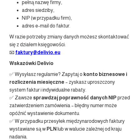
pełną nazwę firmy,
adres siedziby,
NIP (w przypadku firm),
adres e-mail do faktur.
W razie potrzeby zmiany danych możesz skontaktować
się z działem księgowości:
📧
faktury@delivio.eu
Wskazówki Delivio
✅ Wysyłasz regularnie? Zapytaj o
konto biznesowe i
rozliczenia miesięczne
– zyskasz uproszczony
system faktur i indywidualne rabaty.
✅ Zawsze
sprawdzaj poprawność danych NIP
przed
zatwierdzeniem zamówienia – błędny numer może
opóźnić wystawienie dokumentu.
✅ W przypadku przesyłek międzynarodowych faktury
wystawiane są w
PLN
lub w walucie zależnej od kraju
nadania.